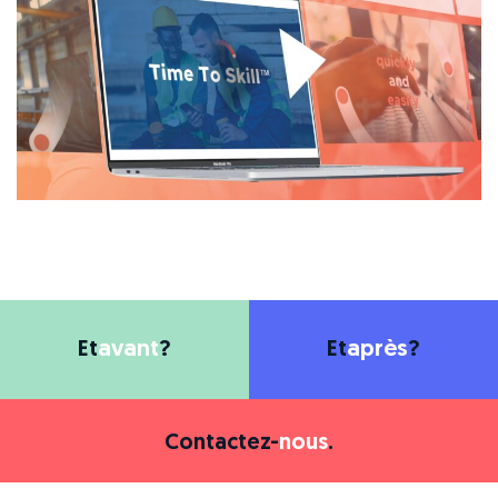
Et
avant
?
Et
après
?
Contactez-
nous
.