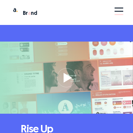
Br
a
nd
Rise Up