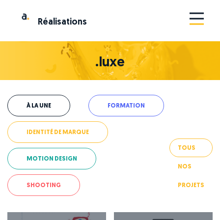
Ré
a
lis
a
tions
.luxe
À LA UNE
FORMATION
IDENTITÉ DE MARQUE
TOUS
MOTION DESIGN
NOS
SHOOTING
PROJETS