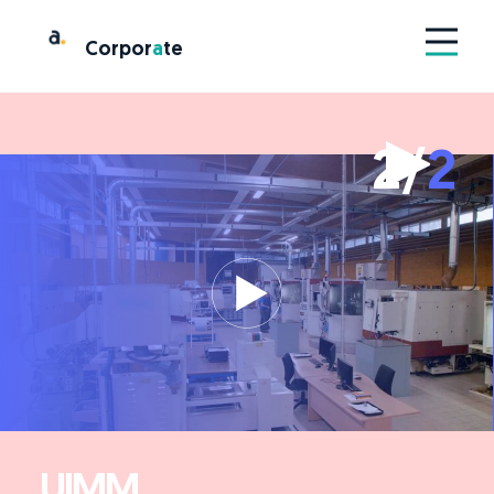
Corpor
a
te
2/
2
UIMM