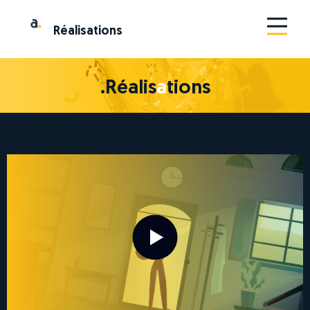
Ré
a
lis
a
tions
.Réalis
a
tions