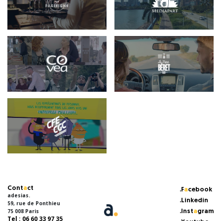
Cont
a
ct
.F
a
cebook
adesias.
.Linkedin
59, rue de Ponthieu
75 008 Paris
.Inst
a
gram
Tel : 06 60 33 97 35