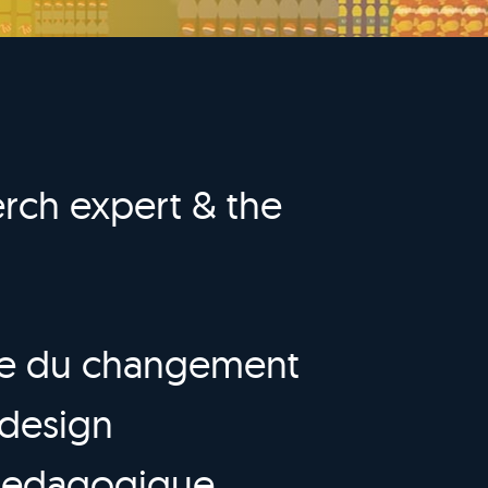
rch expert & the
e du changement
design
edagogique
,