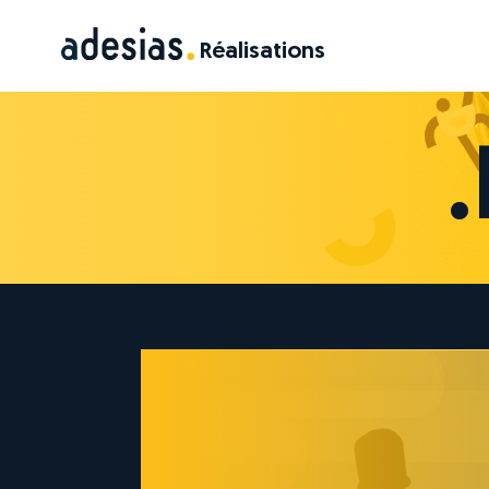
Ré
a
lis
a
tions
.