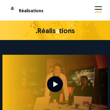
Ré
a
lis
a
tions
.Réalis
a
tions