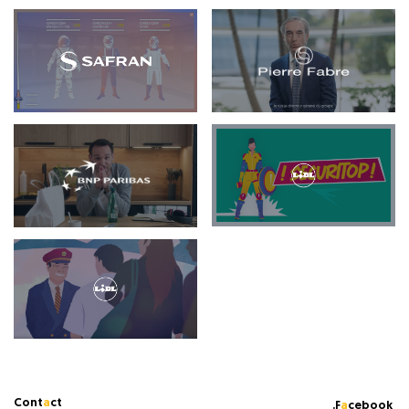
Cont
a
ct
.F
a
cebook